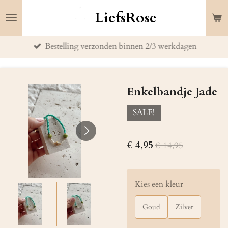
Ga
LiefsRose
direct
naar
Bestelling verzonden binnen 2/3 werkdagen
de
hoofdinhoud
Enkelbandje Jade
SALE!
€ 4,95
€ 14,95
Kies een kleur
Goud
Zilver