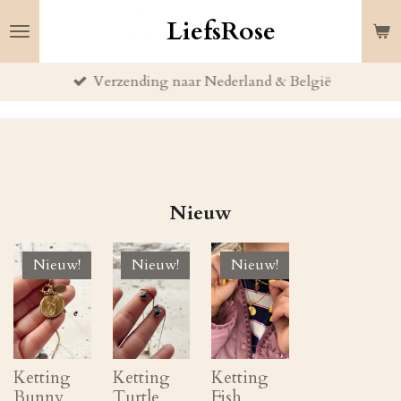
Ga
LiefsRose
direct
naar
Verzending naar Nederland & België
de
hoofdinhoud
Nieuw
Nieuw!
Nieuw!
Nieuw!
Ketting
Ketting
Ketting
Bunny
Turtle
Fish